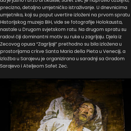
da je jasno i brzo artikuliše, Safet Zec je napravio ozbiljno,
precizno, detaljno umjetničko istraživanje. U dnevnicima
umjetnika, koji su poput uvertire izloženi na prvom spratu
Historijskog muzeja BiH, vide se fotografije Holokausta,
nastale u Drugom svjetskom ratu. Na drugom spratu su
radovi čiji dominantni motiv su ruke u zagrljaju. Djela iz
Zecovog opusa “Zagrljaji” prethodno su bila izložena u
prostorijama crkve Santa Maria della Pieta u Veneciji, a
izložba u Sarajevu je organizirana u saradnji sa Gradom
Sarajevo i Ateljeom Safet Zec.