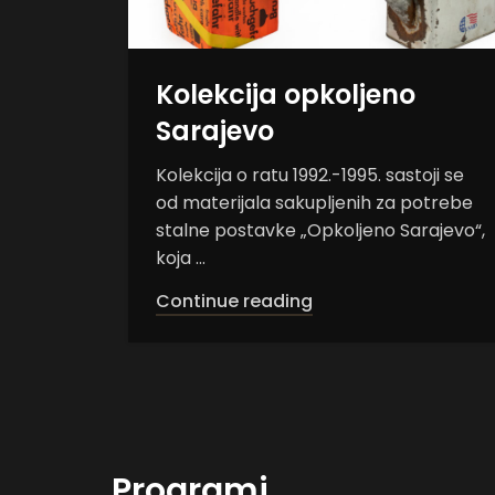
Zbirka arhivske građe
ne još
Arhivski materijal prikupljen u
 i
prethodnim decenijama ima
o
neprocjenjivu vrijednost i značaj za
izložbe, kao i za naučna ...
Continue reading
Programi