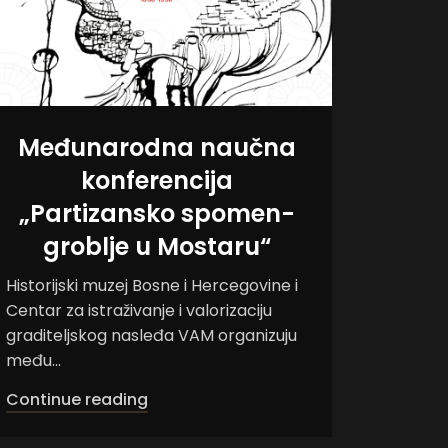
Međunarodna naučna
konferencija
do
„Partizansko spomen-
Zbornik
groblje u Mostaru“
Bosne i 
Tema bro
Historijski muzej Bosne i Hercegovine i
i...
Centar za istraživanje i valorizaciju
Contin
graditeljskog nasleđa VAM organizuju
među...
Continue reading