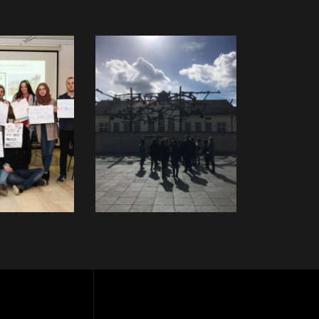
cije
Muzej
revolucije