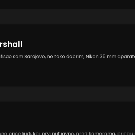
rshall
rafisao sam Sarajevo, ne tako dobrim, Nikon 35 mm aparatom
lične priče ljudi, koji prvi put javno, pred kamerama, pričaju o