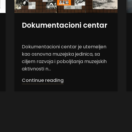
Zbirka fotografija
Prikupljanje fotografija, kao primarnih
muzejskih dokumenata, za muzejsku
kolekciju započelo je odmah po
osnivanju muzej...
Continue reading