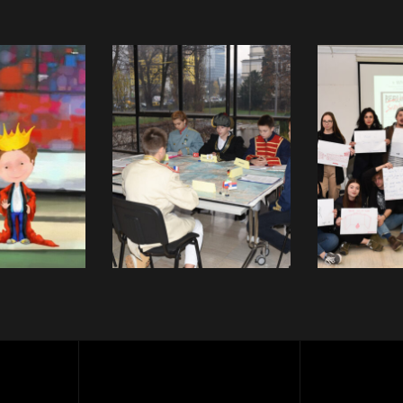
novne
Volontiranje
Eduka
nje