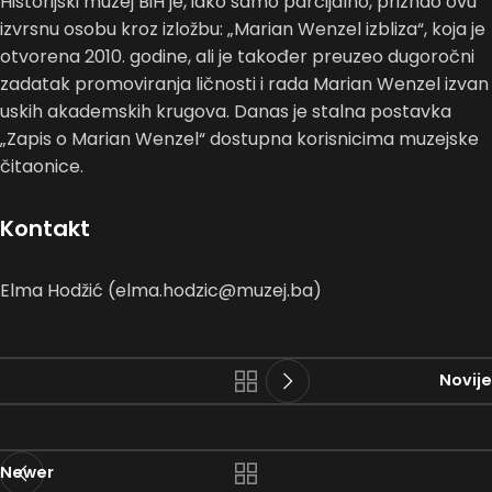
Historijski muzej BiH je, iako samo parcijalno, priznao ovu
izvrsnu osobu kroz izložbu: „Marian Wenzel izbliza“, koja je
otvorena 2010. godine, ali je također preuzeo dugoročni
zadatak promoviranja ličnosti i rada Marian Wenzel izvan
uskih akademskih krugova. Danas je stalna postavka
„Zapis o Marian Wenzel“ dostupna korisnicima muzejske
čitaonice.
Kontakt
Elma Hodžić (elma.hodzic@muzej.ba)
Novije
Newer