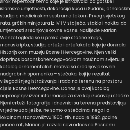
širok repertoar tema koje je istraživala: od gotske i
islamske umjetnosti, dekoracija kuća u Sudanu, etnoloških
studija o medicinskim sestrama tokom Prvog svjetskog
rata, grčkih minijatura iz IV i V stoljeća, stakla i nakita, do
umjetnosti srednjovjekovne Bosne. Naslijeđe Marian
Wenzel ogleda se u preko dvije stotine knjiga,
manuskripta, studija, crteža i artefakata koje je donirala
Historijskom muzeju Bosne i Hercegovine. Njen veliki
doprinos bosanskohercegovačkom naučnom svijetu je
katalog ornamentalnih motiva sa srednjovjekovnih
nadgrobnih spomenika – stećaka, koji je rezultat
višegodišnjeg istraživanja i rada na terenu na prostoru
cijele Bosne i Hercegovine. Danas je ovaj katalog
neprocjenjiv izvor informacija za sve koji izučavaju stećke.
Njeni crteži, fotografije i dnevnici sa terena predstavljaju
vrijedne zabilješke, ne samo o stećcima, nego i o
lokalnom stanovništvu 1960-tih. Kada je 1992. godine
počeo rat, Marian je razvila novi odnos sa Bosnom i