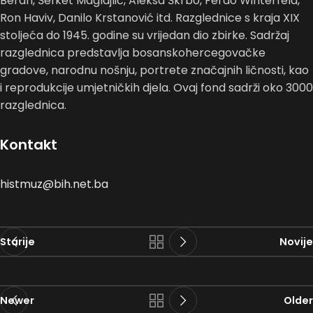
Beran, Šefket Maglajlić, Aleksa Škrbo, Ferdo Winterfeld,
Ron Haviv, Danilo Krstanović itd. Razglednice s kraja XIX
stoljeća do 1945. godine su vrijedan dio zbirke. Sadržaj
razglednica predstavlja bosanskohercegovačke
gradove, narodnu nošnju, portrete značajnih ličnosti, kao
i reprodukcije umjetničkih djela. Ovaj fond sadrži oko 3000
razglednica.
Kontakt
histmuz@bih.net.ba
Starije
Novije
Newer
Older