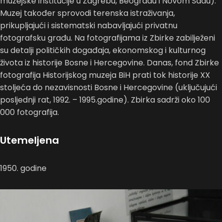
muzejske institucije u Zagrebu, Beogradu i Novom Sadu).
Muzej također sprovodi terenska istraživanja,
prikupljajući i sistematski nabavljajući privatnu
fotografsku građu. Na fotografijama iz Zbirke zabilježeni
su detalji političkih događaja, ekonomskog i kulturnog
života iz historije Bosne i Hercegovine. Danas, fond Zbirke
fotografija Historijskog muzeja BiH prati tok historije XX
stoljeća do nezavisnosti Bosne i Hercegovine (uključujući
posljednji rat, 1992. – 1995.godine). Zbirka sadrži oko 100
000 fotografija.
Utemeljena
1950. godine