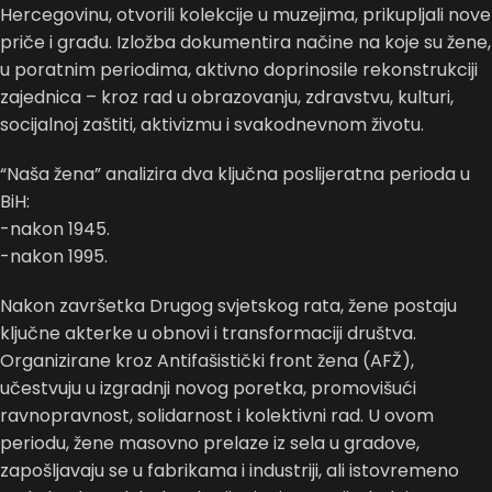
Hercegovinu, otvorili kolekcije u muzejima, prikupljali nove
priče i građu. Izložba dokumentira načine na koje su žene,
u poratnim periodima, aktivno doprinosile rekonstrukciji
zajednica – kroz rad u obrazovanju, zdravstvu, kulturi,
socijalnoj zaštiti, aktivizmu i svakodnevnom životu.
“Naša žena” analizira dva ključna poslijeratna perioda u
BiH:
-nakon 1945.
-nakon 1995.
Nakon završetka Drugog svjetskog rata, žene postaju
ključne akterke u obnovi i transformaciji društva.
Organizirane kroz Antifašistički front žena (AFŽ),
učestvuju u izgradnji novog poretka, promovišući
ravnopravnost, solidarnost i kolektivni rad. U ovom
periodu, žene masovno prelaze iz sela u gradove,
zapošljavaju se u fabrikama i industriji, ali istovremeno