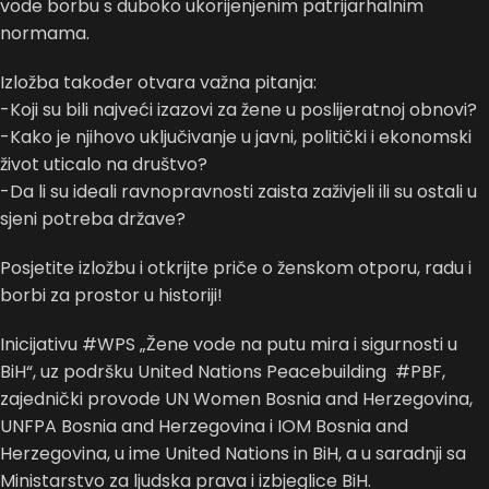
vode borbu s duboko ukorijenjenim patrijarhalnim
normama.
Izložba također otvara važna pitanja:
-Koji su bili najveći izazovi za žene u poslijeratnoj obnovi?
-Kako je njihovo uključivanje u javni, politički i ekonomski
život uticalo na društvo?
-Da li su ideali ravnopravnosti zaista zaživjeli ili su ostali u
sjeni potreba države?
Posjetite izložbu i otkrijte priče o ženskom otporu, radu i
borbi za prostor u historiji!
Inicijativu #WPS „Žene vode na putu mira i sigurnosti u
BiH“, uz podršku United Nations Peacebuilding #PBF,
zajednički provode UN Women Bosnia and Herzegovina,
UNFPA Bosnia and Herzegovina i IOM Bosnia and
Herzegovina, u ime United Nations in BiH, a u saradnji sa
Ministarstvo za ljudska prava i izbjeglice BiH.