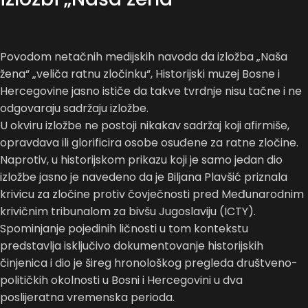
Povodom netačnih medijskih navoda da izložba „Naša
žena“ „veliča ratnu zločinku“, Historijski muzej Bosne i
Hercegovine jasno ističe da takve tvrdnje nisu tačne i ne
odgovaraju sadržaju izložbe.
U okviru izložbe ne postoji nikakav sadržaj koji afirmiše,
opravdava ili glorificira osobe osuđene za ratne zločine.
Naprotiv, u historijskom prikazu koji je samo jedan dio
izložbe jasno je navedeno da je Biljana Plavšić priznala
krivicu za zločine protiv čovječnosti pred Međunarodnim
krivičnim tribunalom za bivšu Jugoslaviju (ICTY).
Spominjanje pojedinih ličnosti u tom kontekstu
predstavlja isključivo dokumentovanje historijskih
činjenica i dio je šireg hronološkog pregleda društveno-
političkih okolnosti u Bosni i Hercegovini u dva
poslijeratna vremenska perioda.