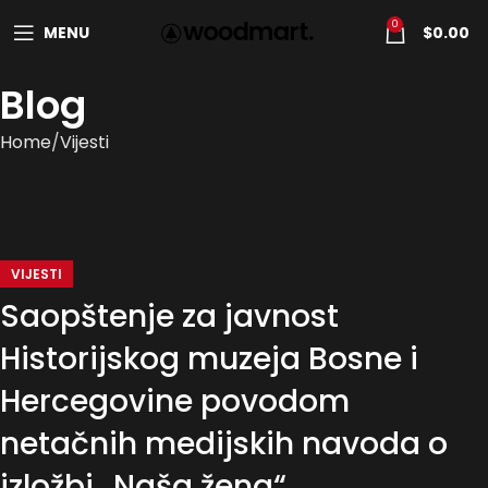
0
MENU
$
0.00
Blog
Home
Vijesti
VIJESTI
Saopštenje za javnost
Historijskog muzeja Bosne i
Hercegovine povodom
netačnih medijskih navoda o
izložbi „Naša žena“