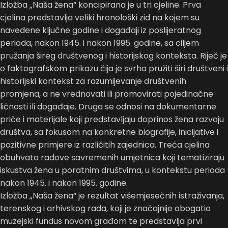
Izložba „Naša žena“ koncipirana je u tri cjeline. Prva
cjelina predstavlja veliki hronološki zid na kojem su
navedene ključne godine i događaji iz poslijeratnog
perioda, nakon 1945. i nakon 1995. godine, sa ciljem
pružanja šireg društvenog i historijskog konteksta. Riječ je
o faktografskom prikazu čija je svrha pružiti širi društveni i
historijski kontekst za razumijevanje društvenih
promjena, a ne vrednovati ili promovirati pojedinačne
ličnosti ili događaje. Druga se odnosi na dokumentarne
priče i materijale koji predstavljaju doprinos žena razvoju
društva, sa fokusom na konkretne biografije, inicijative i
pozitivne primjere iz različitih zajednica. Treća cjelina
obuhvata radove savremenih umjetnica koji tematiziraju
iskustva žena u poratnim društvima, u kontekstu perioda
nakon 1945. i nakon 1995. godine.
Izložba „Naša žena“ je rezultat višemjesečnih istraživanja,
terenskog i arhivskog rada, koji je značajnije obogatio
muzejski fundus novom građom te predstavlja prvi